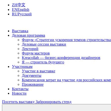
ZH
中文
EN
English
RU
Русский
Выставка
Деловая программа
Форум «Стратегии ускорения темпов строительства
Деловые сессии выставки
Лекторий
Форум мастеров
Kreacollab — бизнес-конференция дизайнеров
Я — строитель будущего
Участникам
Участие в выставке
Документы
Компенсация затрат на участие для российских ко
Проживание
Контакты
Новости
Посетить выставку
Забронировать стенд