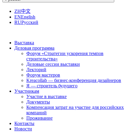
ZH
中文
EN
English
RU
Русский
Выставка
Деловая программа
Форум «Стратегии ускорения темпов
строительства»
Деловые сессии выставки
Лекторий
Форум мастеров
Kreacollab — бизнес-конференция дизайнеров
Я — строитель будущего
Участникам
Участие в выставке
Документы
Компенсация затрат на участие для российских
компаний
Проживание
Контакты
Новости