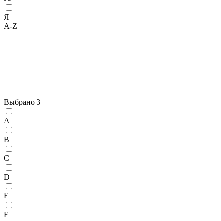
Я
A-Z
Выбрано
3
A
B
C
D
E
F