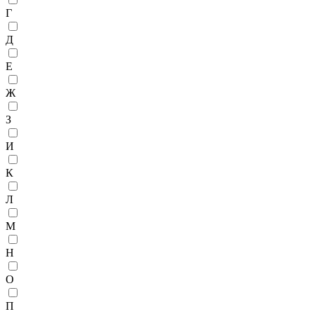
Г
Д
Е
Ж
З
И
К
Л
М
Н
О
П