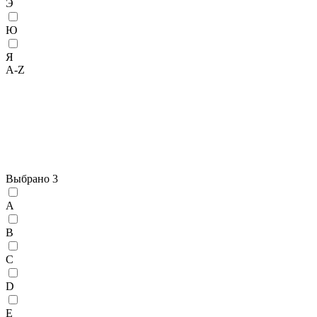
Э
Ю
Я
A-Z
Выбрано
3
A
B
C
D
E