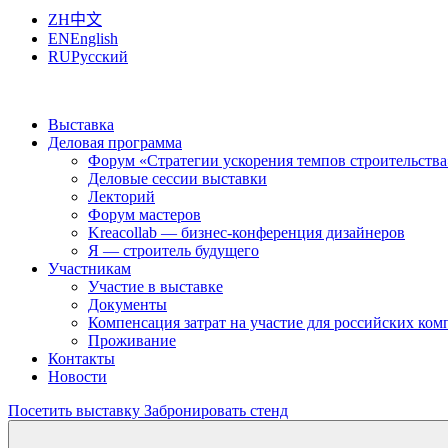
ZH
中文
EN
English
RU
Русский
Выставка
Деловая программа
Форум «Стратегии ускорения темпов строительства
Деловые сессии выставки
Лекторий
Форум мастеров
Kreacollab — бизнес-конференция дизайнеров
Я — строитель будущего
Участникам
Участие в выставке
Документы
Компенсация затрат на участие для российских ко
Проживание
Контакты
Новости
Посетить выставку
Забронировать стенд