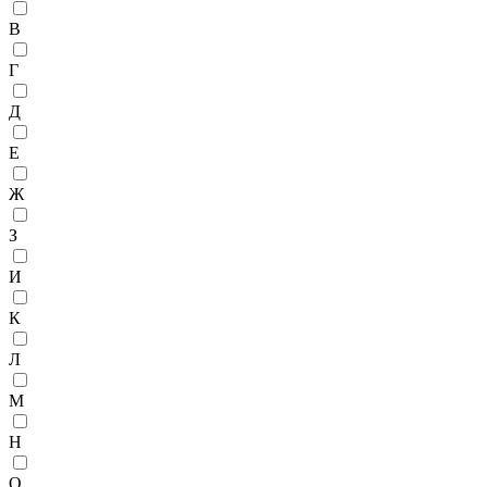
В
Г
Д
Е
Ж
З
И
К
Л
М
Н
О