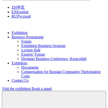
ZH
中文
EN
English
RU
Русский
Exhibition
Business Programme
Forum
Exhibition Business Sessions
Lecture Hall
Experts’ Forum
Designer Business Conference, Kreacollab
Exhibitors
Documents
Compensation for Russian Companies’ Participation
Costs
Contact Us
Visit the exhibition
Book a stand