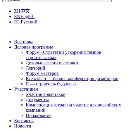
ZH
中文
EN
English
RU
Русский
Выставка
Деловая программа
Форум «Стратегии ускорения темпов
строительства»
Деловые сессии выставки
Лекторий
Форум мастеров
Kreacollab — бизнес-конференция дизайнеров
Я — строитель будущего
Участникам
Участие в выставке
Документы
Компенсация затрат на участие для российских
компаний
Проживание
Контакты
Новости