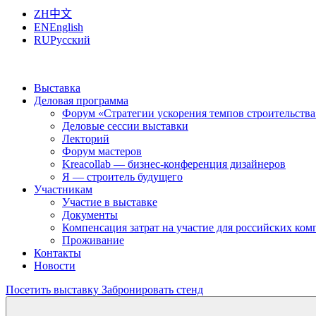
ZH
中文
EN
English
RU
Русский
Выставка
Деловая программа
Форум «Стратегии ускорения темпов строительства
Деловые сессии выставки
Лекторий
Форум мастеров
Kreacollab — бизнес-конференция дизайнеров
Я — строитель будущего
Участникам
Участие в выставке
Документы
Компенсация затрат на участие для российских ко
Проживание
Контакты
Новости
Посетить выставку
Забронировать стенд