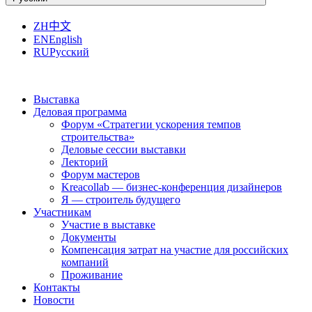
ZH
中文
EN
English
RU
Русский
Выставка
Деловая программа
Форум «Стратегии ускорения темпов
строительства»
Деловые сессии выставки
Лекторий
Форум мастеров
Kreacollab — бизнес-конференция дизайнеров
Я — строитель будущего
Участникам
Участие в выставке
Документы
Компенсация затрат на участие для российских
компаний
Проживание
Контакты
Новости