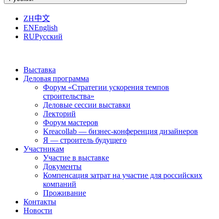
ZH
中文
EN
English
RU
Русский
Выставка
Деловая программа
Форум «Стратегии ускорения темпов
строительства»
Деловые сессии выставки
Лекторий
Форум мастеров
Kreacollab — бизнес-конференция дизайнеров
Я — строитель будущего
Участникам
Участие в выставке
Документы
Компенсация затрат на участие для российских
компаний
Проживание
Контакты
Новости