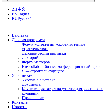
ZH
中文
EN
English
RU
Русский
Выставка
Деловая программа
Форум «Стратегии ускорения темпов
строительства»
Деловые сессии выставки
Лекторий
Форум мастеров
Kreacollab — бизнес-конференция дизайнеров
Я — строитель будущего
Участникам
Участие в выставке
Документы
Компенсация затрат на участие для российских
компаний
Проживание
Контакты
Новости