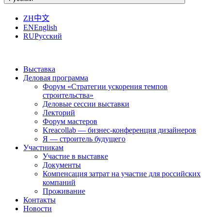
ZH
中文
EN
English
RU
Русский
Выставка
Деловая программа
Форум «Стратегии ускорения темпов
строительства»
Деловые сессии выставки
Лекторий
Форум мастеров
Kreacollab — бизнес-конференция дизайнеров
Я — строитель будущего
Участникам
Участие в выставке
Документы
Компенсация затрат на участие для российских
компаний
Проживание
Контакты
Новости