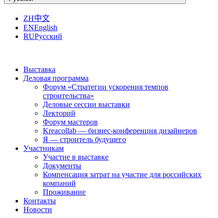
ZH
中文
EN
English
RU
Русский
Выставка
Деловая программа
Форум «Стратегии ускорения темпов
строительства»
Деловые сессии выставки
Лекторий
Форум мастеров
Kreacollab — бизнес-конференция дизайнеров
Я — строитель будущего
Участникам
Участие в выставке
Документы
Компенсация затрат на участие для российских
компаний
Проживание
Контакты
Новости