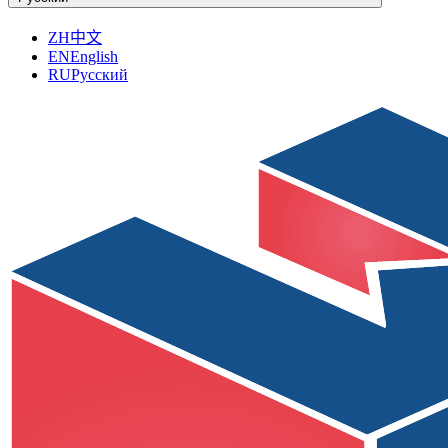
ZH
中文
EN
English
RU
Русский