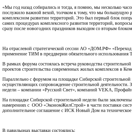
«Мы год назад собирались и тогда, я помню, мы несколько часо
послужило важной вехой, толчком к тому, что мы большущую 
комплексном развитии территорий. Это был первый блок попр
самих процедурах комплексного развития территорий, вопросы 
сразу после новогодних праздников выходим со вторым блоком 
На отраслевой стратегической сессии АО «ДОМ.РФ» «Переход 
применение ТИМ в преддверии обязательного использования Т
В рамках форума состоялась встреча руководства строительно
проектов строительства современных жилых комплексов в Кем
Параллельно с форумом на площадке Сибирской строительной 
осуществляющих сопровождение строительной деятельности. З
недели – компании «Русский Свет», компаний VEKA, Профайн р
На площадке Сибирской строительной недели были заключены 
намерениях с ООО «ЭкономЖилСтрой» в части поставки систем
дополнительное соглашение с ИСК Новый Дом на техническое
В павильонах выставки состоялись: