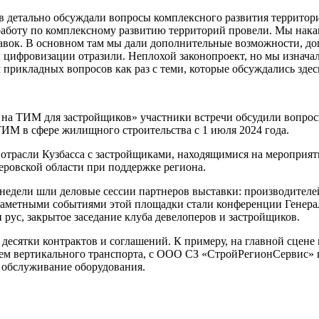
в детально обсуждали вопросы комплексного развития территорий
работу по комплексному развитию территорий провели. Мы нака
авок. В основном там мы дали дополнительные возможности, д
цифровизации отразили. Неплохой законопроект, но мы изначаль
прикладных вопросов как раз с теми, которые обсуждались здес
на ТИМ для застройщиков» участники встречи обсудили вопрос
ИМ в сфере жилищного строительства с 1 июля 2024 года.
й отрасли Кузбасса с застройщиками, находящимися на мероприя
еровской области при поддержке региона.
недели шли деловые сессии партнеров выставки: производителе
аметными событиями этой площадки стали конференции Генерал
ус, закрытое заседание клуба девелоперов и застройщиков.
десятки контрактов и соглашений. К примеру, на главной сцен
 вертикального транспорта, с ООО СЗ «СтройРегионСервис» в 
 обслуживание оборудования.