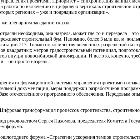
управления проектами. Приоритет – синхронизация данных меж
на работа по включению в цифровую вертикаль строительной отр
оторых регионах – уже и подрядные организации».
 же пленарном заседании сказал:
расли необходима, она назрела, может где-то и перезрела – это 
ереживает строительный бум. Напомню, более 3 млн кв. м. жиль
ализации 217. Только по количеству введенных разрешений на 
нов квадратных метров градостроительный потенциал, подготовл
в внутри новосибирской агломерации. И все это, конечно, треб
 – он просто назрел».
едрения информационной системы управления проектами госзака
ительной документации, меры поддержки разработчиков програм
азе отечественного программного обеспечения. Передовым опы
Цифровая трансформация процессов строительства, строительног
под руководством Сергея Пахомова, председателя Комитета Гос
ем форума.
ошлогоднего форума «Стратегии ускорения темпов строительств