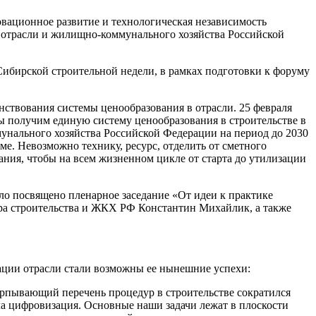
вационное развитие и технологическая независимость
й отрасли и жилищно-коммунального хозяйства Российской
Сибирской строительной недели, в рамках подготовки к форуму
нствования системы ценообразования в отрасли. 25 февраля
мы получим единую систему ценообразования в строительстве в
мунального хозяйства Российской Федерации на период до 2030
ме. Невозможно технику, ресурс, отделить от сметного
ания, чтобы на всем жизненном цикле от старта до утилизации
ло посвящено пленарное заседание «От идеи к практике
тра строительства и ЖКХ РФ Константин Михайлик, а также
ации отрасли стали возможны ее нынешние успехи:
черпывающий перечень процедур в строительстве сократился
ала цифровизация. Основные наши задачи лежат в плоскости