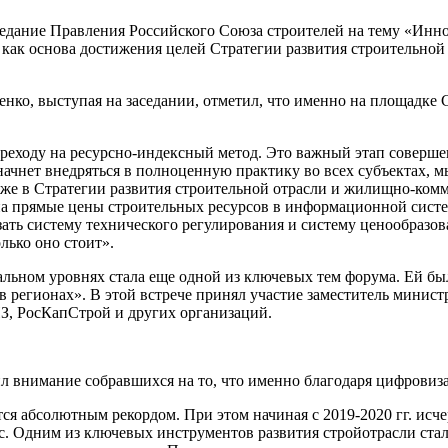
едание Правления Российского Союза строителей на тему «Инно
, как основа достижения целей Стратегии развития строительно
ко, выступая на заседании, отметил, что именно на площадке 
реходу на ресурсно-индексный метод. Это важный этап соверше
начнет внедряться в полноценную практику во всех субъектах, 
кже в Стратегии развития строительной отрасли и жилищно-ком
, на прямые цены строительных ресурсов в информационной систе
ать систему технического регулирования и систему ценообразов
лько оно стоит».
льном уровнях стала еще одной из ключевых тем форума. Ей бы
в регионах». В этой встрече принял участие заместитель минис
, РосКапСтрой и других организаций.
л внимание собравшихся на то, что именно благодаря цифровиз
ется абсолютным рекордом. При этом начиная с 2019-2020 гг. ис
 тыс. Одним из ключевых инструментов развития стройотрасли ст