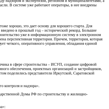
ду надзором и экспертизой, регионом и муниципалитетами, а
асли. В системе уже работают операторы, в нее внедрены
тоже хорошо, это дает основу для хорошего старта. Для
я введено в прошлый год – исторический рекорд. Большие
строительство уже в информационную систему в электронном
ена перспективная территория. Причем, территория, которая
ует четкого, оперативного управления, обладания единой
зчика в сфере строительства – ИСУП, создание цифровой
много обеспечения, проектных организаций и застройщиков,
том поделились представители Иркутской, Саратовской
о контроля и надзора».
ударственной Думы РФ по строительству и жилищно-
а»: