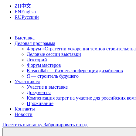
ZH
中文
EN
English
RU
Русский
Выставка
Деловая программа
Форум «Стратегии ускорения темпов строительства
Деловые сессии выставки
Лекторий
Форум мастеров
Kreacollab — бизнес-конференция дизайнеров
Я — строитель будущего
Участникам
Участие в выставке
Документы
Компенсация затрат на участие для российских ко
Проживание
Контакты
Новости
Посетить выставку
Забронировать стенд