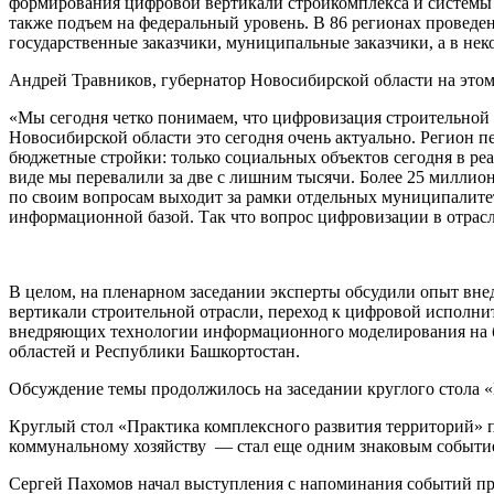
формирования цифровой вертикали стройкомплекса и системы 
также подъем на федеральный уровень. В 86 регионах проведе
государственные заказчики, муниципальные заказчики, а в нек
Андрей Травников, губернатор Новосибирской области на этом
«Мы сегодня четко понимаем, что цифровизация строительной от
Новосибирской области это сегодня очень актуально. Регион п
бюджетные стройки: только социальных объектов сегодня в ре
виде мы перевалили за две с лишним тысячи. Более 25 миллио
по своим вопросам выходит за рамки отдельных муниципалитето
информационной базой. Так что вопрос цифровизации в отрасли
В целом, на пленарном заседании эксперты обсудили опыт вн
вертикали строительной отрасли, переход к цифровой исполн
внедряющих технологии информационного моделирования на б
областей и Республики Башкортостан.
Обсуждение темы продолжилось на заседании круглого стола «
Круглый стол «Практика комплексного развития территорий» 
коммунальному хозяйству — стал еще одним знаковым событи
Сергей Пахомов начал выступления с напоминания событий пр