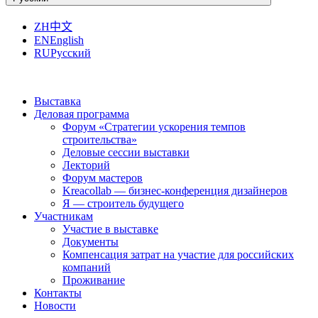
ZH
中文
EN
English
RU
Русский
Выставка
Деловая программа
Форум «Стратегии ускорения темпов
строительства»
Деловые сессии выставки
Лекторий
Форум мастеров
Kreacollab — бизнес-конференция дизайнеров
Я — строитель будущего
Участникам
Участие в выставке
Документы
Компенсация затрат на участие для российских
компаний
Проживание
Контакты
Новости