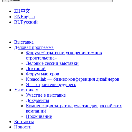
ZH
中文
EN
English
RU
Русский
Выставка
Деловая программа
Форум «Стратегии ускорения темпов
строительства»
Деловые сессии выставки
Лекторий
Форум мастеров
Kreacollab — бизнес-конференция дизайнеров
Я — строитель будущего
Участникам
Участие в выставке
Документы
Компенсация затрат на участие для российских
компаний
Проживание
Контакты
Новости