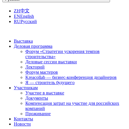
ZH
中文
EN
English
RU
Русский
Выставка
Деловая программа
Форум «Стратегии ускорения темпов
строительства»
Деловые сессии выставки
Лекторий
Форум мастеров
Kreacollab — бизнес-конференция дизайнеров
Я — строитель будущего
Участникам
Участие в выставке
Документы
Компенсация затрат на участие для российских
компаний
Проживание
Контакты
Новости