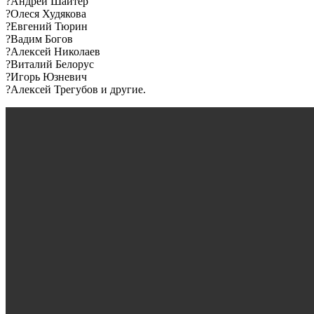
?Андрей Шайтер
?Олеся Худякова
?Евгений Тюрин
?Вадим Богов
?Алексей Николаев
?Виталий Белорус
?Игорь Юзневич
?Алексей Трегубов и другие.