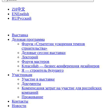
ZH
中文
EN
English
RU
Русский
Выставка
Деловая программа
Форум «Стратегии ускорения темпов
строительства»
Деловые сессии выставки
Лекторий
Форум мастеров
Kreacollab — бизнес-конференция дизайнеров
Я — строитель будущего
Участникам
Участие в выставке
Документы
Компенсация затрат на участие для российских
компаний
Проживание
Контакты
Новости