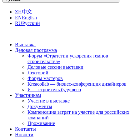
ZH
中文
EN
English
RU
Русский
Выставка
Деловая программа
Форум «Стратегии ускорения темпов
строительства»
Деловые сессии выставки
Лекторий
Форум мастеров
Kreacollab — бизнес-конференция дизайнеров
Я — строитель будущего
Участникам
Участие в выставке
Документы
Компенсация затрат на участие для российских
компаний
Проживание
Контакты
Новости