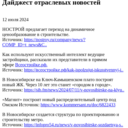
Дайджест отраслевых новостей
12 июля 2024
НОСТРОЙ предлагает переход на динамичное
ценообразование в строительстве.
Источник:
https://nostroy.ru/company/news/?
COMP_ID=t_news&C..
Как используют искусственный интеллект ведущие
застройщики, рассказали их представители в прямом
эфире
Всеостройке.рф.
Источник:
https://всеостройке.рф/kak-ispolzujut-iskusstvennyj-i..
В Новосибирске на Ключ-Камышенском плато построят
новый ЖК. Через 10 лет это станет «городом в городе».
Источник:
https://sib.fm/news/2024/07/11/v-novosibirske-na-klyu..
«Магнит» построит новый распределительный центр под
Омском Источник:
https://www.kommersant.ru/doc/6822433
В Новосибирске создается структура по проектированию и
строительству метро.
Источник:
https://infopro54.ru/news/v-novosibirske-sozdaetsya-s..