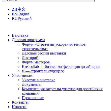
ZH
中文
EN
English
RU
Русский
Выставка
Деловая программа
Форум «Стратегии ускорения темпов
строительства»
Деловые сессии выставки
Лекторий
Форум мастеров
Kreacollab — бизнес-конференция дизайнеров
Я — строитель будущего
Участникам
Участие в выставке
Документы
Компенсация затрат на участие для российских
компаний
Проживание
Контакты
Новости