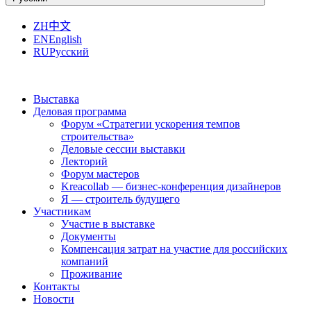
ZH
中文
EN
English
RU
Русский
Выставка
Деловая программа
Форум «Стратегии ускорения темпов
строительства»
Деловые сессии выставки
Лекторий
Форум мастеров
Kreacollab — бизнес-конференция дизайнеров
Я — строитель будущего
Участникам
Участие в выставке
Документы
Компенсация затрат на участие для российских
компаний
Проживание
Контакты
Новости