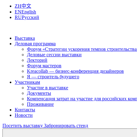
ZH
中文
EN
English
RU
Русский
Выставка
Деловая программа
Форум «Стратегии ускорения темпов строительства
Деловые сессии выставки
Лекторий
Форум мастеров
Kreacollab — бизнес-конференция дизайнеров
Я — строитель будущего
Участникам
Участие в выставке
Документы
Компенсация затрат на участие для российских ко
Проживание
Контакты
Новости
Посетить выставку
Забронировать стенд