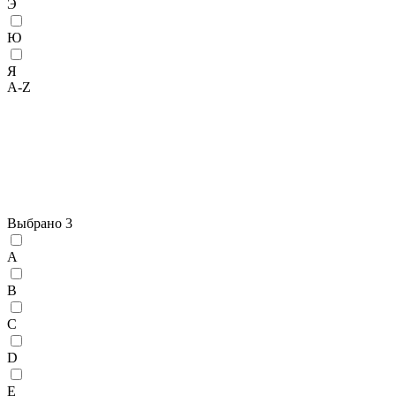
Э
Ю
Я
A-Z
Выбрано
3
A
B
C
D
E