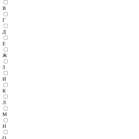
В
Г
Д
Е
Ж
З
И
К
Л
М
Н
О