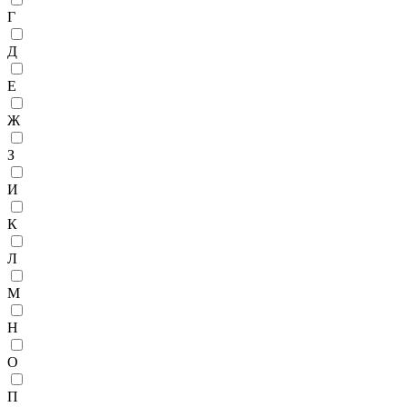
Г
Д
Е
Ж
З
И
К
Л
М
Н
О
П