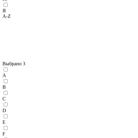
Я
A-Z
Выбрано
3
A
B
C
D
E
F