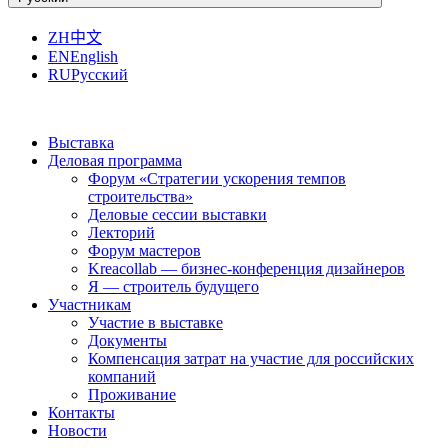
ZH
中文
EN
English
RU
Русский
Выставка
Деловая программа
Форум «Стратегии ускорения темпов
строительства»
Деловые сессии выставки
Лекторий
Форум мастеров
Kreacollab — бизнес-конференция дизайнеров
Я — строитель будущего
Участникам
Участие в выставке
Документы
Компенсация затрат на участие для российских
компаний
Проживание
Контакты
Новости