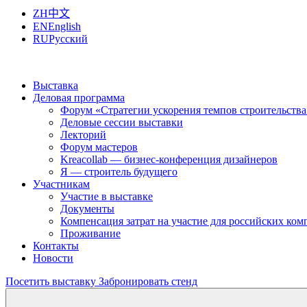
ZH
中文
EN
English
RU
Русский
Выставка
Деловая программа
Форум «Стратегии ускорения темпов строительства
Деловые сессии выставки
Лекторий
Форум мастеров
Kreacollab — бизнес-конференция дизайнеров
Я — строитель будущего
Участникам
Участие в выставке
Документы
Компенсация затрат на участие для российских ко
Проживание
Контакты
Новости
Посетить выставку
Забронировать стенд