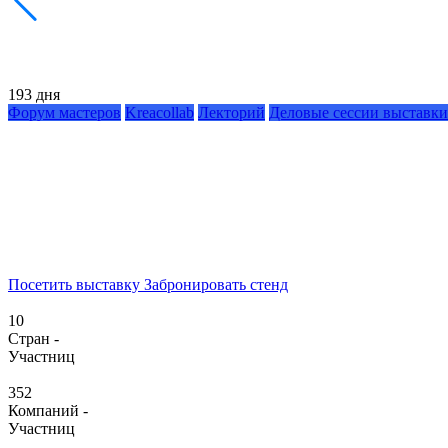
193 дня
Форум мастеров
Kreacollab
Лекторий
Деловые сессии выставки
Посетить выставку
Забронировать стенд
10
Стран -
Участниц
352
Компаний -
Участниц